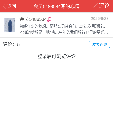
会员5486534写的心情
返回
评论
会员5486534
2025/6/23
曾经年少的梦想…是那么勇往直前…走过岁月琐碎…
才知道梦想是一地*毛…中年的我们想着心里的星光…
确负着上下的责任才知道生活铺垫着晦暗…不再有自
评论：5
我…想去挥挥手…热而确没有告别的勇气…😂😂😂
发表评论
登录后可浏览评论