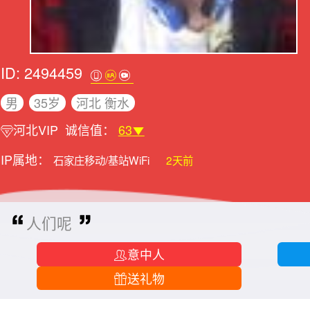
ID: 2494459
男
35岁
河北 衡水
河北VIP
诚信值：
63
IP属地：
石家庄移动/基站WiFi
2天前
人们呢
意中人
送礼物