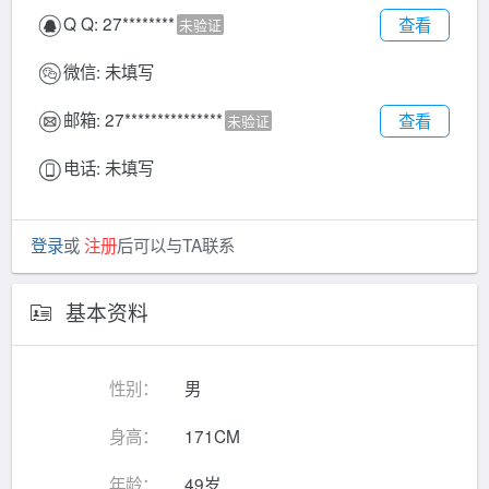
Q Q:
27********
查看
未验证
微信:
未填写
邮箱:
27***************
查看
未验证
电话:
未填写
登录
或
注册
后可以与TA联系
基本资料
性别：
男
身高：
171CM
年龄：
49岁