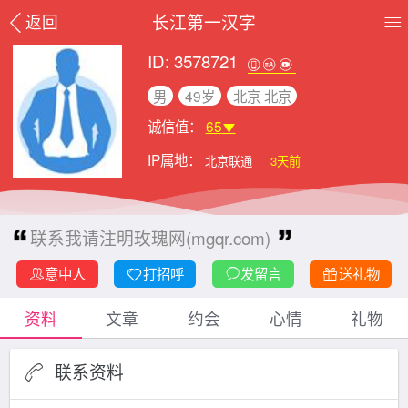
长江第一汉字
返回
ID: 3578721
男
49岁
北京 北京
诚信值：
65
IP属地：
北京联通
3天前
联系我请注明玫瑰网(mgqr.com)
意中人
打招呼
发留言
送礼物
资料
文章
约会
心情
礼物
联系资料