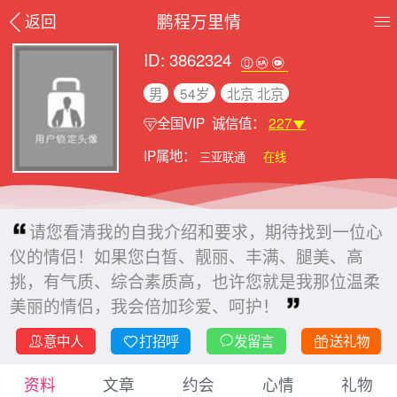
鹏程万里情
返回
ID: 3862324
男
54岁
北京 北京
全国VIP
诚信值：
227
IP属地：
三亚联通
在线
请您看清我的自我介绍和要求，期待找到一位心
仪的情侣！如果您白皙、靓丽、丰满、腿美、高
挑，有气质、综合素质高，也许您就是我那位温柔
美丽的情侣，我会倍加珍爱、呵护！
意中人
打招呼
发留言
送礼物
资料
文章
约会
心情
礼物