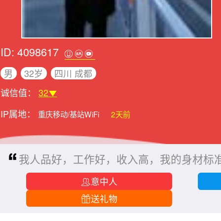
ID: 4098617
男
32岁
四川 成都
诚信值：
32
IP属地：
重庆移动/基站WiFi
2天前
我人品好，工作好，收入高，我的身材标
意中人
送礼物