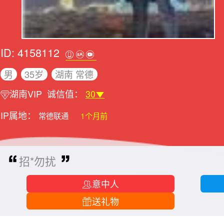
ID: 4158112
男
35岁
湖南 常德
湖南VIP
诚信值：
30
IP属地：
常德联通
1个月前
招*勿扰
意中人
送礼物