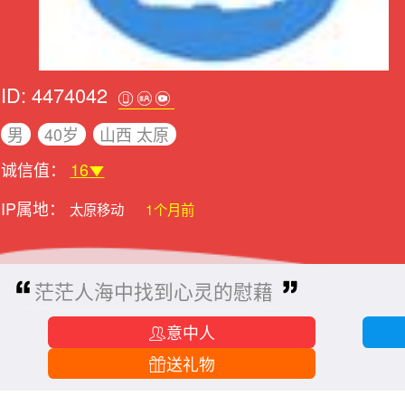
ID: 4474042
男
40岁
山西 太原
诚信值：
16
IP属地：
太原移动
1个月前
茫茫人海中找到心灵的慰藉
意中人
送礼物