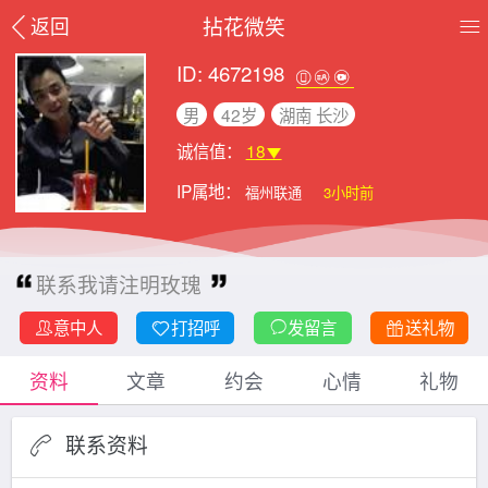
拈花微笑
返回
ID: 4672198
男
42岁
湖南 长沙
诚信值：
18
IP属地：
福州联通
3小时前
联系我请注明玫瑰
意中人
打招呼
发留言
送礼物
资料
文章
约会
心情
礼物
联系资料