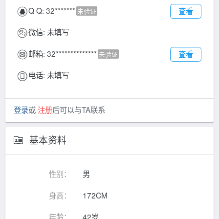
Q Q:
32*******
查看
未验证
微信:
未填写
邮箱:
32**************
查看
未验证
电话:
未填写
登录
或
注册
后可以与TA联系
基本资料
性别：
男
身高：
172CM
年龄：
42岁