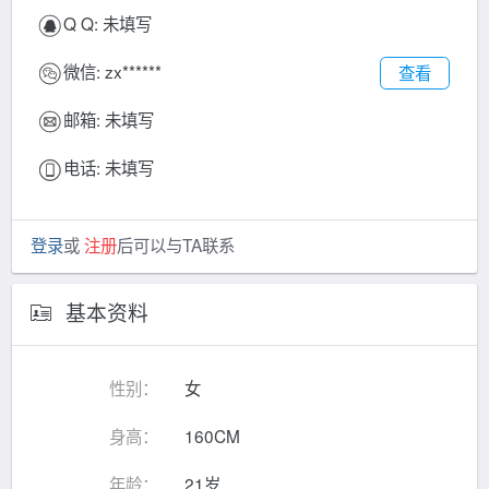
Q Q:
未填写
微信:
zx******
查看
邮箱:
未填写
电话:
未填写
登录
或
注册
后可以与TA联系
基本资料
性别：
女
身高：
160CM
年龄：
21岁