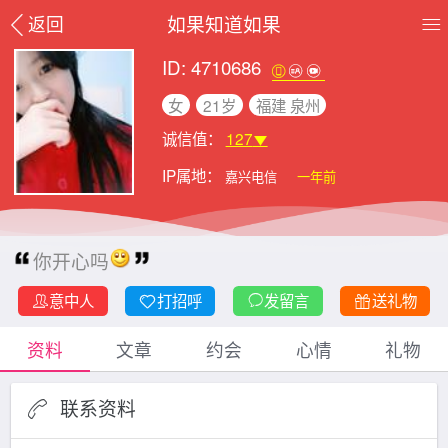
如果知道如果
返回
ID: 4710686
女
21岁
福建 泉州
诚信值：
127
IP属地：
嘉兴电信
一年前
你开心吗
意中人
打招呼
发留言
送礼物
资料
文章
约会
心情
礼物
联系资料