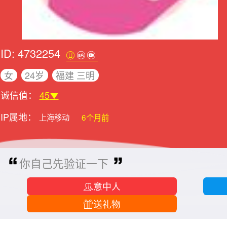
ID: 4732254
女
24岁
福建 三明
诚信值：
45
IP属地：
上海移动
6个月前
你自己先验证一下
意中人
送礼物