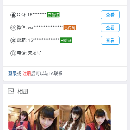
Q Q:
15********
查看
已验证
微信:
wx*****************
查看
已传码
邮箱:
15***************
查看
已验证
电话:
未填写
登录
或
注册
后可以与TA联系
相册