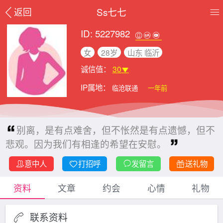
Ss七七
返回
ID: 5227982
女
28岁
山东 临沂
诚信值：
30
IP属地：
临沧联通
一年前
别离，是有点难舍，但不怅然是有点遗憾，但不
悲观。因为我们有相逢的希望在安慰。
意中人
打招呼
发留言
送礼物
资料
文章
约会
心情
礼物
联系资料