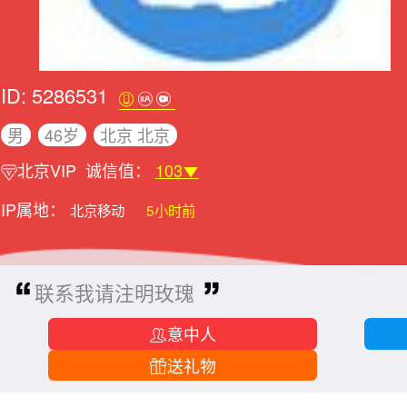
ID: 5286531
男
46岁
北京 北京
北京VIP
诚信值：
103
IP属地：
北京移动
5小时前
联系我请注明玫瑰
意中人
送礼物