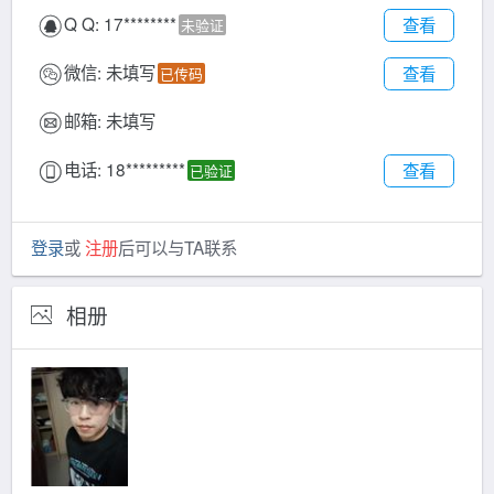
Q Q:
17********
查看
未验证
微信:
未填写
查看
已传码
邮箱:
未填写
电话:
18*********
查看
已验证
登录
或
注册
后可以与TA联系
相册