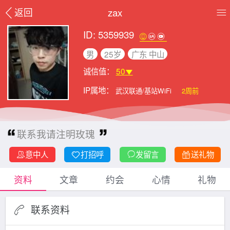
zax
返回
ID: 5359939
男
25岁
广东 中山
诚信值：
50
IP属地：
武汉联通/基站WiFi
2周前
联系我请注明玫瑰
意中人
打招呼
发留言
送礼物
资料
文章
约会
心情
礼物
联系资料