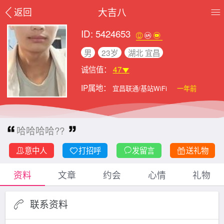
大吉八
返回
ID: 5424653
男
23岁
湖北 宜昌
诚信值：
47
IP属地：
宜昌联通/基站WiFi
一年前
哈哈哈哈??
意中人
打招呼
发留言
送礼物
资料
文章
约会
心情
礼物
联系资料