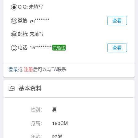
Q Q:
未填写
微信:
yq********
查看
邮箱:
未填写
电话:
15*********
查看
已验证
登录
或
注册
后可以与TA联系
基本资料
性别：
男
身高：
180CM
年龄：
23岁