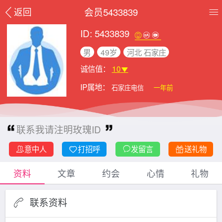
会员5433839
返回
ID: 5433839
男
49岁
河北 石家庄
诚信值：
10
IP属地：
石家庄电信
一年前
联系我请注明玫瑰ID
意中人
打招呼
发留言
送礼物
资料
文章
约会
心情
礼物
联系资料