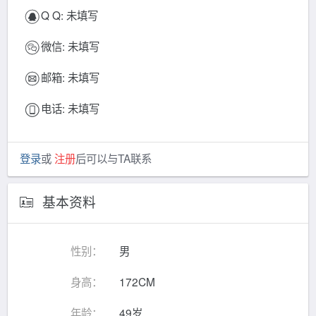
Q Q:
未填写
微信:
未填写
邮箱:
未填写
电话:
未填写
登录
或
注册
后可以与TA联系
基本资料
性别：
男
身高：
172CM
年龄：
49岁