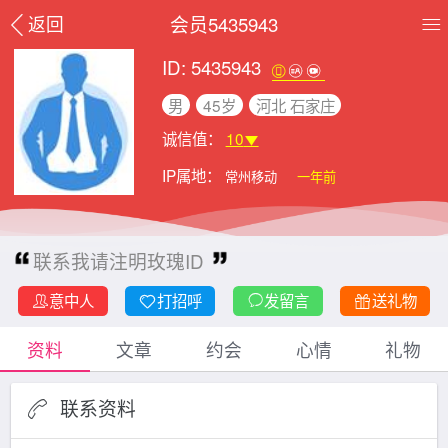
会员5435943
返回
ID: 5435943
男
45岁
河北 石家庄
诚信值：
10
IP属地：
常州移动
一年前
联系我请注明玫瑰ID
意中人
打招呼
发留言
送礼物
资料
文章
约会
心情
礼物
联系资料