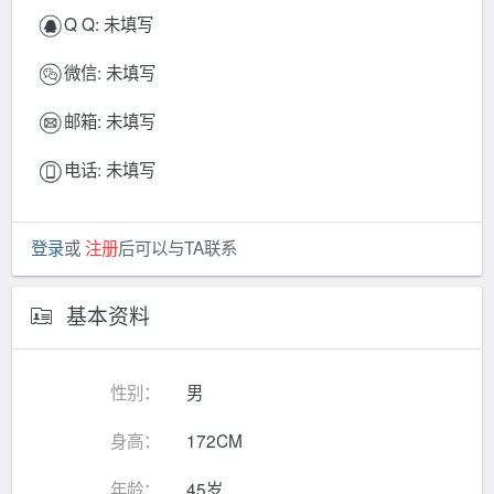
Q Q:
未填写
微信:
未填写
邮箱:
未填写
电话:
未填写
登录
或
注册
后可以与TA联系
基本资料
性别：
男
身高：
172CM
年龄：
45岁