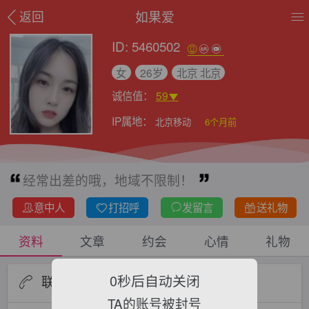
如果爱
返回
ID: 5460502
女
26岁
北京 北京
诚信值：
59
IP属地：
北京移动
6个月前
经常出差的哦，地域不限制！
意中人
打招呼
发留言
送礼物
资料
文章
约会
心情
礼物
0
秒后自动关闭
联系资料
TA的账号被封号