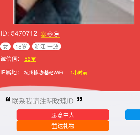
ID: 5470712
女
18岁
浙江 宁波
诚信值：
56
IP属地：
杭州移动/基站WiFi
1小时前
联系我请注明玫瑰ID
意中人
送礼物