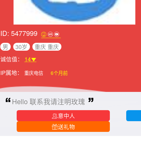
ID: 5477999
男
30岁
重庆 重庆
诚信值：
14
IP属地：
重庆电信
6个月前
Hello 联系我请注明玫瑰
意中人
送礼物