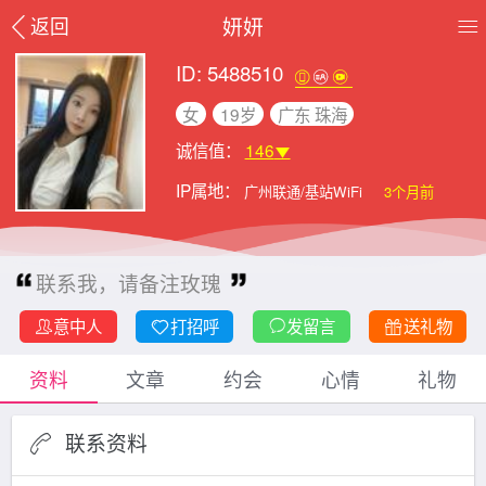
妍妍
返回
ID: 5488510
女
19岁
广东 珠海
诚信值：
146
IP属地：
广州联通/基站WiFi
3个月前
联系我，请备注玫瑰
意中人
打招呼
发留言
送礼物
资料
文章
约会
心情
礼物
联系资料