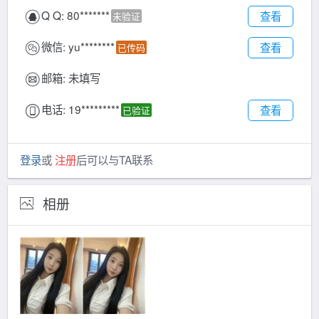
Q Q:
80*******
查看
未验证
微信:
yu********
查看
已传码
邮箱:
未填写
电话:
19*********
查看
已验证
登录
或
注册
后可以与TA联系
相册