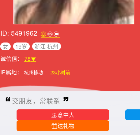
ID: 5491962
女
19岁
浙江 杭州
诚信值：
78
IP属地：
杭州移动
23小时前
交朋友，常联系
意中人
送礼物