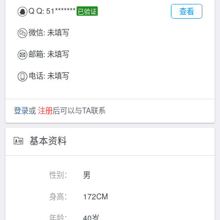
Q Q:
51*******
查看
已验证
微信:
未填写
邮箱:
未填写
电话:
未填写
登录
或
注册
后可以与TA联系
基本资料
性别：
男
身高：
172CM
年龄：
40岁