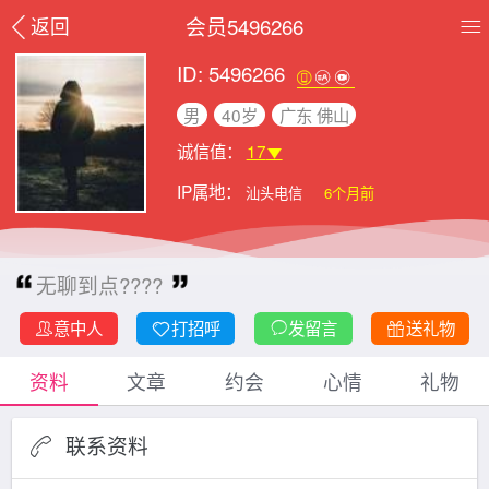
会员5496266
返回
ID: 5496266
男
40岁
广东 佛山
诚信值：
17
IP属地：
汕头电信
6个月前
无聊到点????
意中人
打招呼
发留言
送礼物
资料
文章
约会
心情
礼物
联系资料