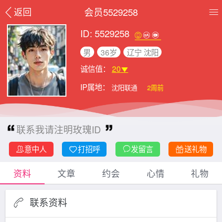
会员5529258
返回
ID: 5529258
男
36岁
辽宁 沈阳
诚信值：
20
IP属地：
沈阳联通
2周前
联系我请注明玫瑰ID
意中人
打招呼
发留言
送礼物
资料
文章
约会
心情
礼物
联系资料