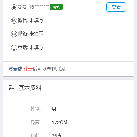
Q Q:
16********
查看
已验证
微信:
未填写
邮箱:
未填写
电话:
未填写
登录
或
注册
后可以与TA联系
基本资料
性别：
男
身高：
172CM
年龄：
36岁