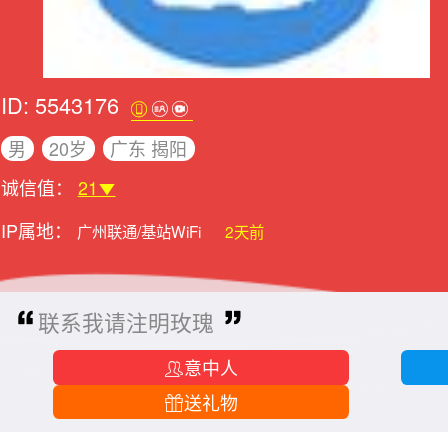
ID: 5543176
男
20岁
广东 揭阳
诚信值：
21
IP属地：
广州联通/基站WiFi
2天前
联系我请注明玫瑰
意中人
送礼物