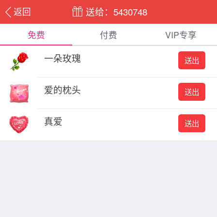
送给：5430748
返回
免费
付费
VIP专享
一朵玫瑰
送出
爱的枕头
送出
真爱
送出