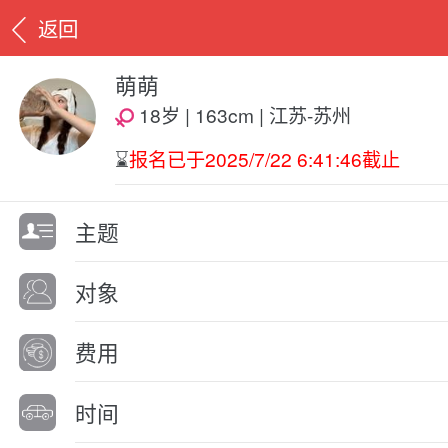
返回
萌萌
18岁 | 163cm | 江苏-苏州
⌛️
报名已于2025/7/22 6:41:46截止
主题
对象
费用
时间