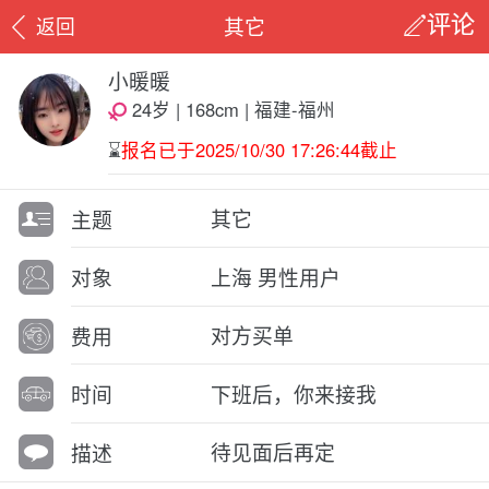
其它
返回
评论
小暖暖
24岁 | 168cm | 福建-福州
⌛️
报名已于2025/10/30 17:26:44截止
其它
主题
上海 男性用户
对象
对方买单
费用
下班后，你来接我
时间
待见面后再定
描述