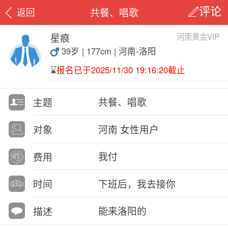
共餐、唱歌
返回
评论
星痕
河南黄金VIP
39岁 | 177cm | 河南-洛阳
⌛️
报名已于2025/11/30 19:16:20截止
共餐、唱歌
主题
河南 女性用户
对象
我付
费用
下班后，我去接你
时间
能来洛阳的
描述